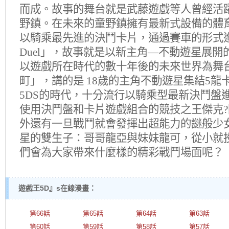
而成。故事的舞台就是武藤遊戲等人曾經活
野鎮。在未來的童野鎮擁有最新式設備的體
以騎乘最先進的決鬥卡片，通過賽車的形式進行
Duel」，故事就是以新主角—不動遊星展開的
以遊戲所在時代的數十年後的未來世界為舞
町」，講的是 18歲的主角不動遊星集結5
5DS的時代，十分流行以騎乘型最新決鬥盤
使用決鬥盤和卡片遊戲組合的競技之王傑克
外還有一旦戰鬥就會發揮出超能力的謎般少
星的雙生子：哥哥龍亞與妹妹龍可，從小就
們會為大家帶來什麼樣的精彩戰鬥場面呢？
遊戲王5D』s在線漫畫：
第66話
第65話
第64話
第63話
第60話
第59話
第58話
第57話