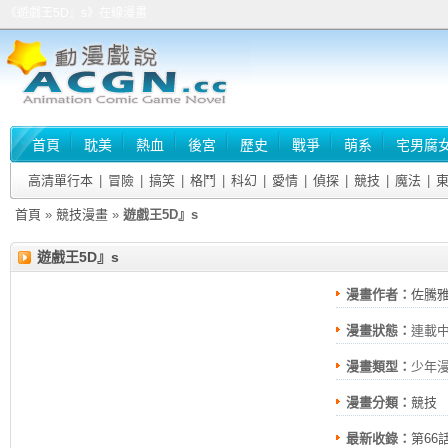
《遊戲王5D』s》在線漫畫
首頁
耽美
熱血
後宮
歷史
戰爭
萌系
宅男腐
高清單行本
|
冒險
|
搞笑
|
格鬥
|
科幻
|
愛情
|
偵探
|
競技
|
魔法
|
首頁
»
競技漫畫
»
遊戲王5D』s
遊戲王5D』s
漫畫作者：
佐騰
漫畫狀態：
連載
漫畫類型：
少年
漫畫分類：
競技
最新收錄：
第66