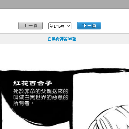
白黑奇譚第09話