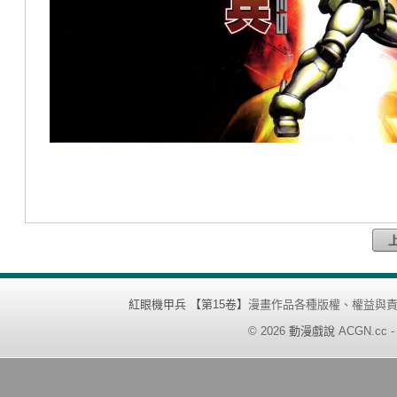
紅眼機甲兵 【第15卷】
漫畫作品各種版權、權益與
©
2026
動漫戲說
ACGN.cc