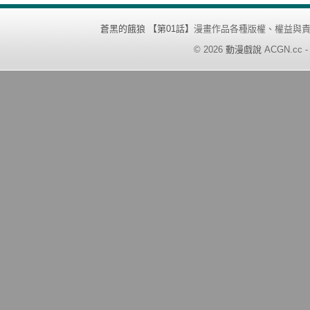
蒼黑的餓狼 【第01話】
漫畫作品各種版權、權益與
©
2026
動漫戲說
ACGN.cc