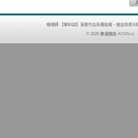
噬魂師 【第91話】
漫畫作品各種版權、權益與責任
©
2026
動漫戲說
ACGN.cc