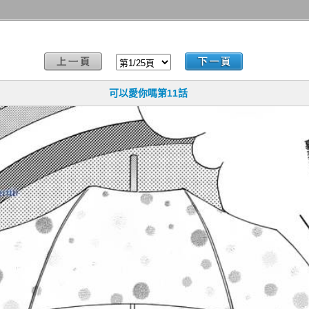
】
可以愛你嗎第11話