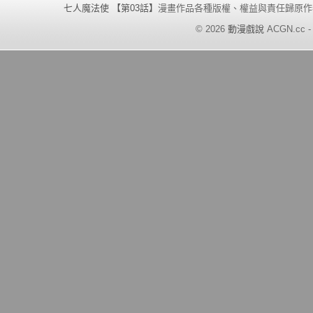
七人魔法使 【第03話】
漫畫作品各種版權、權益與責任歸原作
©
2026
動漫戲說
ACGN.cc