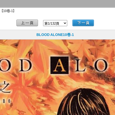
 【10卷-1】
BLOOD ALONE10卷-1