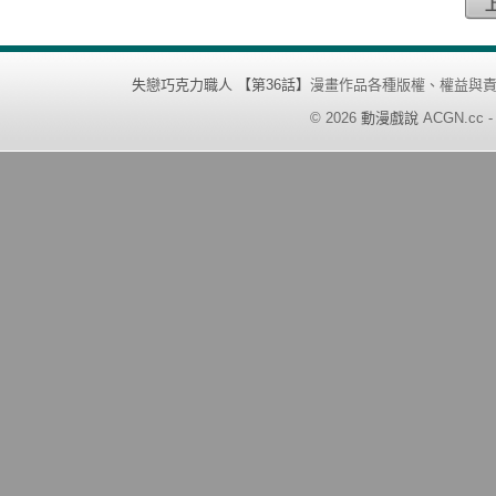
失戀巧克力職人 【第36話】
漫畫作品各種版權、權益與
©
2026
動漫戲說
ACGN.cc