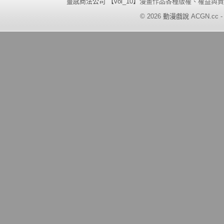
靈感商法公司 【vol_10】
漫畫作品各種版權、權益與責
©
2026
動漫戲說
ACGN.cc