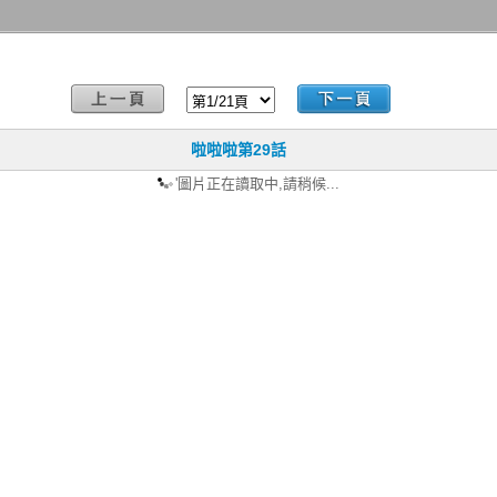
啦啦啦第29話
'圖片正在讀取中,請稍候...