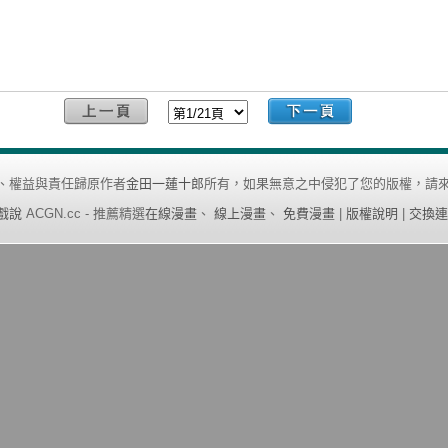
、權益與責任歸原作者
金田一蓮十郎
所有，如果無意之中侵犯了您的版權，請來
戲說
ACGN.cc - 推薦精選
在線漫畫
、
線上漫畫
、
免費漫畫
|
版權說明
|
交換連