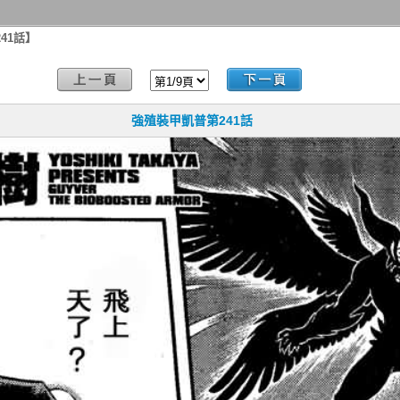
41話】
強殖裝甲凱普第241話