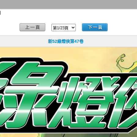
】
新52綠燈俠第47卷