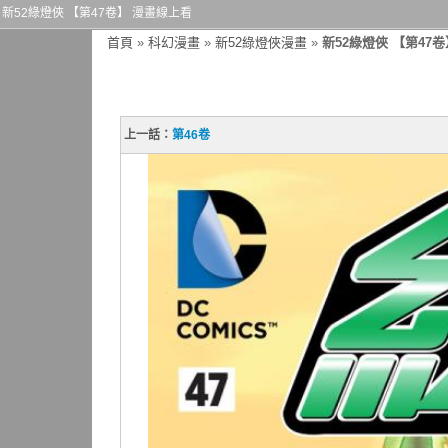
新52綠燈俠 【第47卷】 漫畫線上看
首頁
»
科幻漫畫
»
新52綠燈俠漫畫
»
新52綠燈俠 【第47卷
上一話：
第46卷