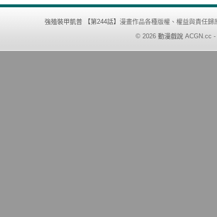
強殖裝甲凱普 【第244話】
漫畫作品各種版權、權益與責任歸
©
2026
動漫戲說
ACGN.cc