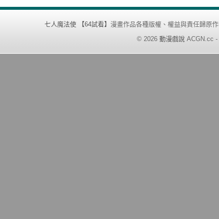
七人魔法使 【64試看】
漫畫作品各種版權、權益與責任歸原作
©
2026
動漫戲說
ACGN.cc