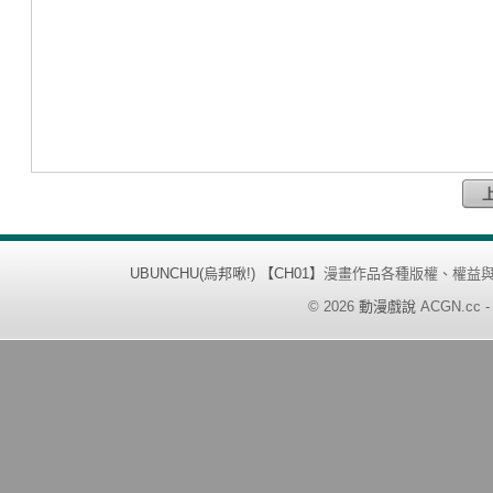
UBUNCHU(烏邦啾!) 【CH01】
漫畫作品各種版權、權益
©
2026
動漫戲說
ACGN.cc