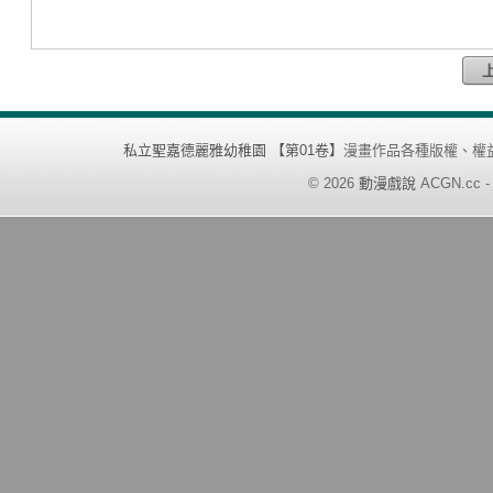
私立聖嘉德麗雅幼稚園 【第01卷】
漫畫作品各種版權、權
©
2026
動漫戲說
ACGN.cc