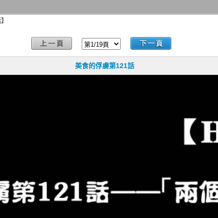
話】
美食的俘虜第121話