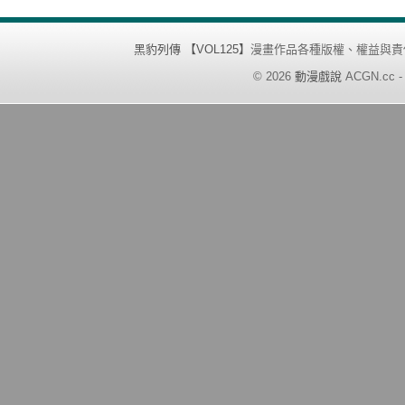
黑豹列傳 【VOL125】
漫畫作品各種版權、權益與責
©
2026
動漫戲說
ACGN.cc