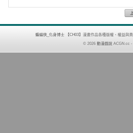
蝙蝠俠_化身博士 【CH03】
漫畫作品各種版權、權益與責
©
2026
動漫戲說
ACGN.cc