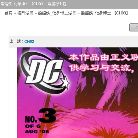
蝙蝠俠_化身博士 【CH03】 漫畫線上看
首頁
»
格鬥漫畫
»
蝙蝠俠_化身博士漫畫
»
蝙蝠俠_化身博士 【CH03】
上一話：
CH02