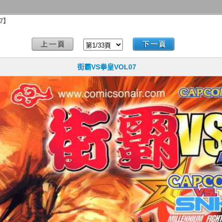
7】
街霸VS拳皇VOL07