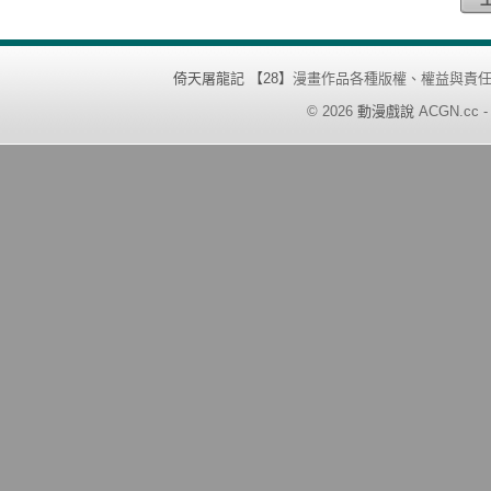
倚天屠龍記 【28】
漫畫作品各種版權、權益與責
©
2026
動漫戲說
ACGN.cc