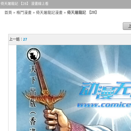
倚天屠龍記 【28】 漫畫線上看
首頁
»
格鬥漫畫
»
倚天屠龍記漫畫
»
倚天屠龍記 【28】
上一話：
27