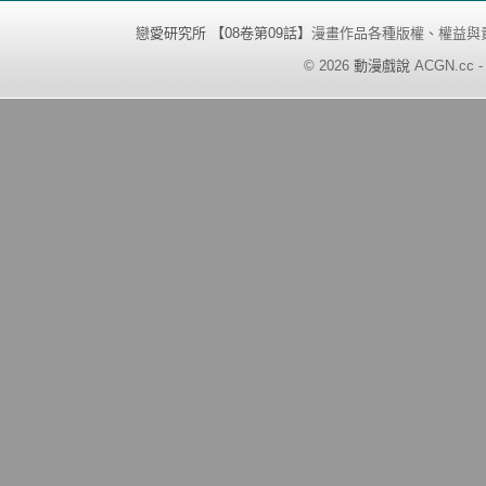
戀愛研究所 【08卷第09話】
漫畫作品各種版權、權益與
©
2026
動漫戲說
ACGN.cc