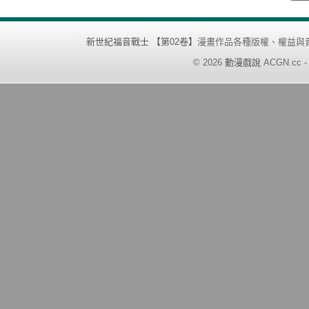
新世紀福音戰士 【第02卷】
漫畫作品各種版權、權益與
©
2026
動漫戲說
ACGN.cc