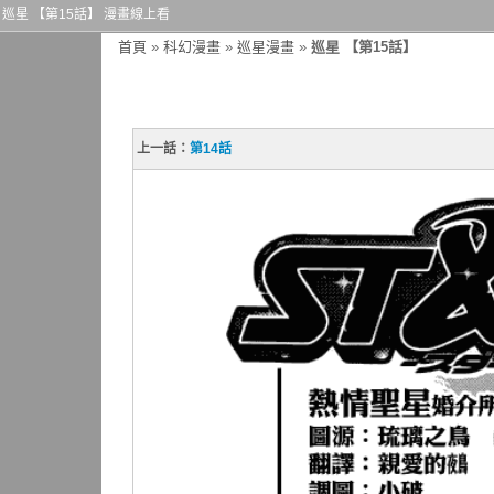
巡星 【第15話】 漫畫線上看
首頁
»
科幻漫畫
»
巡星漫畫
»
巡星 【第15話】
上一話：
第14話