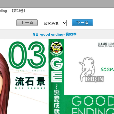
nding~ 【第03卷】
GE ~good ending~第03卷