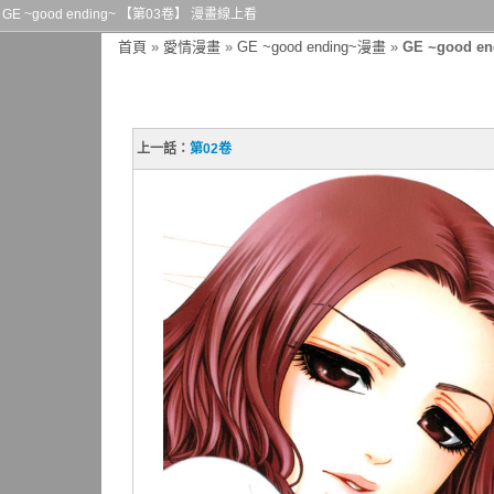
GE ~good ending~ 【第03卷】 漫畫線上看
首頁
»
愛情漫畫
»
GE ~good ending~漫畫
»
GE ~good e
上一話：
第02卷