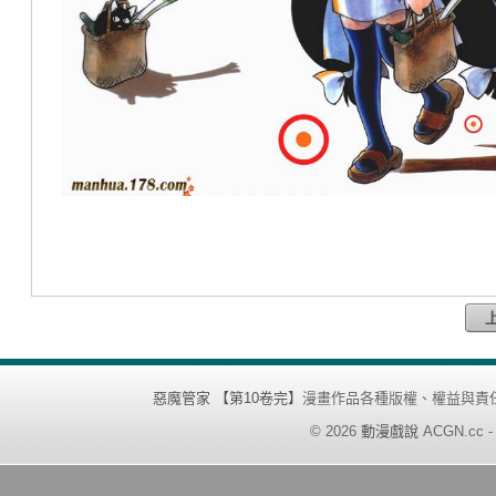
惡魔管家 【第10卷完】
漫畫作品各種版權、權益與責
©
2026
動漫戲說
ACGN.cc