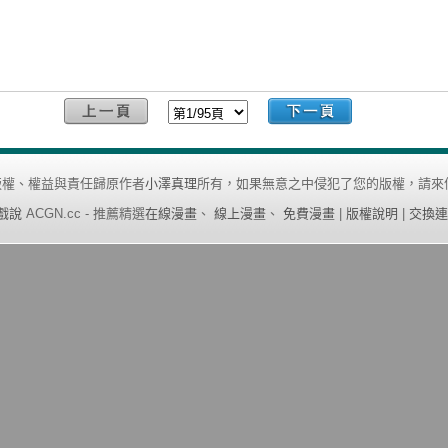
版權、權益與責任歸原作者
小澤真理
所有，如果無意之中侵犯了您的版權，請來
戲說
ACGN.cc - 推薦精選
在線漫畫
、
線上漫畫
、
免費漫畫
|
版權說明
|
交換連