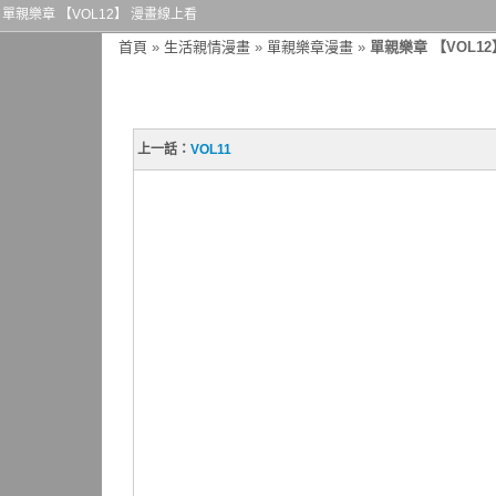
單親樂章 【VOL12】 漫畫線上看
首頁
»
生活親情漫畫
»
單親樂章漫畫
»
單親樂章 【VOL12
上一話：
VOL11