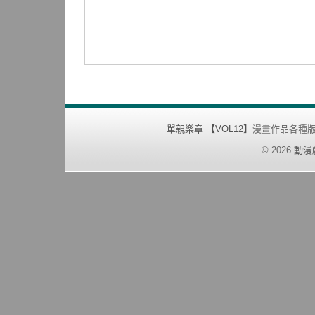
單親樂章 【VOL12】
漫畫作品各種
©
2026
動漫