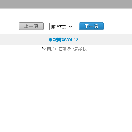
】
單親樂章VOL12
'圖片正在讀取中,請稍候...