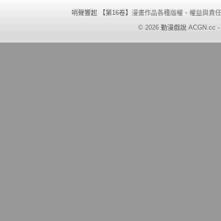
哨聲響起 【第16卷】
漫畫作品各種版權、權益與責
©
2026
動漫戲說
ACGN.cc