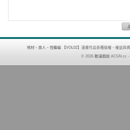
棺材、旅人、怪蝙蝠 【VOL02】
漫畫作品各種版權、權益與
©
2026
動漫戲說
ACGN.cc