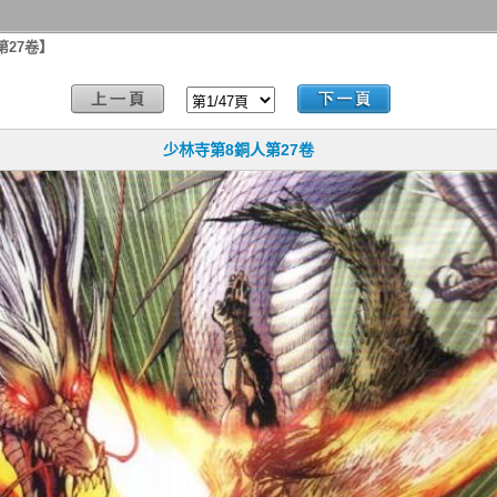
第27卷】
少林寺第8銅人第27卷