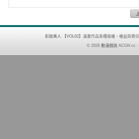
彩妝美人 【VOL02】
漫畫作品各種版權、權益與責
©
2026
動漫戲說
ACGN.cc