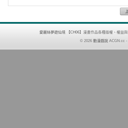
愛麗絲夢遊仙境 【CH06】
漫畫作品各種版權、權益與
©
2026
動漫戲說
ACGN.cc