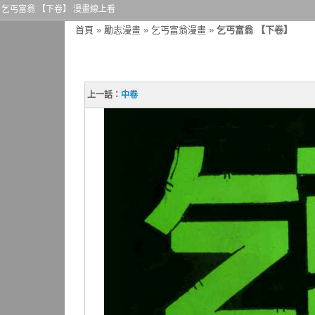
乞丐富翁 【下卷】 漫畫線上看
首頁
»
勵志漫畫
»
乞丐富翁漫畫
»
乞丐富翁 【下卷】
上一話：
中卷