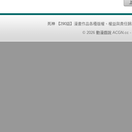
死神 【290話】
漫畫作品各種版權、權益與責任歸
©
2026
動漫戲說
ACGN.cc