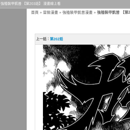
強殖裝甲凱普 【第203話】 漫畫線上看
首頁
»
冒險漫畫
»
強殖裝甲凱普漫畫
»
強殖裝甲凱普 【第2
上一話：
第202話