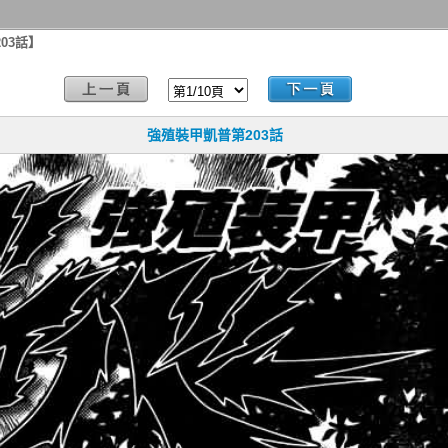
03話】
強殖裝甲凱普第203話