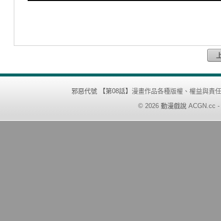
邪惡代號 【第08話】
漫畫作品各種版權、權益與責
©
2026
動漫戲說
ACGN.cc