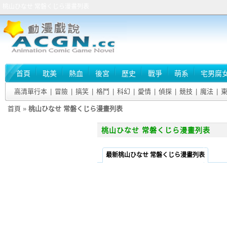
桃山ひなせ 常磐くじら漫畫列表
首頁
耽美
熱血
後宮
歷史
戰爭
萌系
宅男腐
高清單行本
|
冒險
|
搞笑
|
格鬥
|
科幻
|
愛情
|
偵探
|
競技
|
魔法
|
首頁
»
桃山ひなせ 常磐くじら漫畫列表
桃山ひなせ 常磐くじら漫畫列表
最新桃山ひなせ 常磐くじら漫畫列表