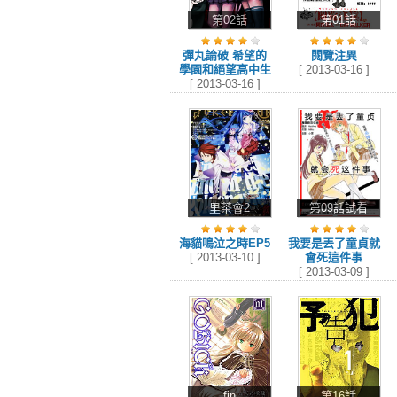
第02話
第01話
彈丸論破 希望的
閱覽注異
學園和絕望高中生
[ 2013-03-16 ]
[ 2013-03-16 ]
里茶會2
第09話試看
海貓鳴泣之時EP5
我要是丟了童貞就
[ 2013-03-10 ]
會死這件事
[ 2013-03-09 ]
fin
第16話