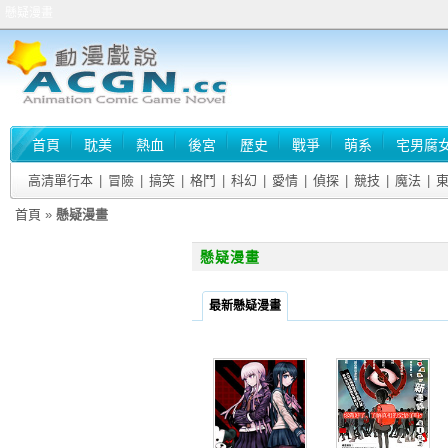
懸疑漫畫
首頁
耽美
熱血
後宮
歷史
戰爭
萌系
宅男腐
高清單行本
|
冒險
|
搞笑
|
格鬥
|
科幻
|
愛情
|
偵探
|
競技
|
魔法
|
首頁
»
懸疑漫畫
懸疑漫畫
最新懸疑漫畫