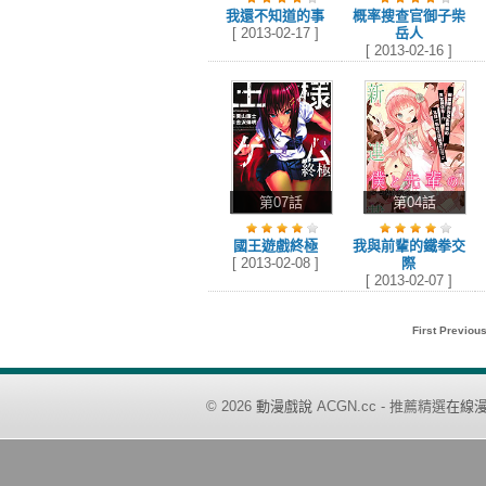
我還不知道的事
概率搜查官御子柴
[ 2013-02-17 ]
岳人
[ 2013-02-16 ]
第07話
第04話
國王遊戲終極
我與前輩的鐵拳交
[ 2013-02-08 ]
際
[ 2013-02-07 ]
First Previou
©
2026
動漫戲說
ACGN.cc - 推薦精選
在線