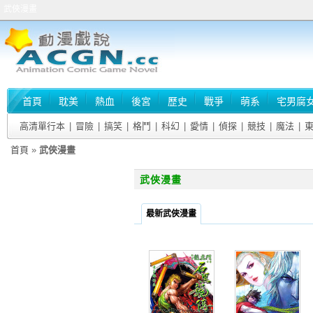
武俠漫畫
首頁
耽美
熱血
後宮
歷史
戰爭
萌系
宅男腐
高清單行本
|
冒險
|
搞笑
|
格鬥
|
科幻
|
愛情
|
偵探
|
競技
|
魔法
|
首頁
»
武俠漫畫
武俠漫畫
最新武俠漫畫