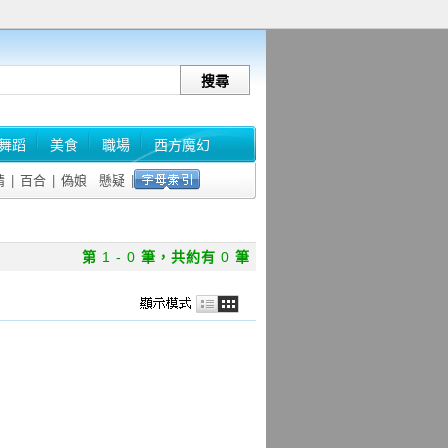
舞蹈
美食
職場
西方魔幻
情
|
百合
|
偽娘
懸疑
|
第
1 - 0
筆，共約有
0
筆