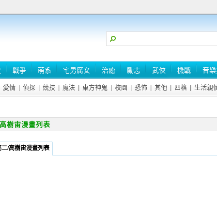
史
戰爭
萌系
宅男腐女
治癒
勵志
武俠
機戰
音樂
愛情
|
偵探
|
競技
|
魔法
|
東方神鬼
|
校園
|
恐怖
|
其他
|
四格
|
生活親
/高樹宙漫畫列表
亮二/高樹宙漫畫列表