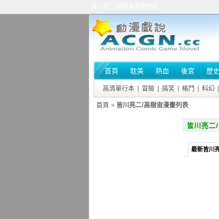
皆川亮二/高樹宙漫畫列表
首頁
耽美
熱血
後宮
歷
高清單行本
|
冒險
|
搞笑
|
格鬥
|
科幻
|
首頁
»
皆川亮二/高樹宙漫畫列表
皆川亮二
最新皆川