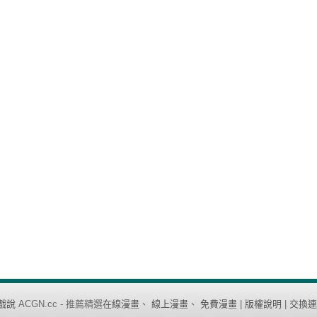
戲說
ACGN.cc - 推薦精選
在線漫畫
、
線上漫畫
、
免費漫畫
|
版權說明
|
交換連