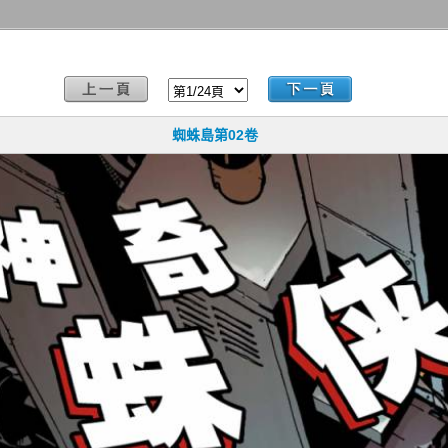
蜘蛛島第02卷