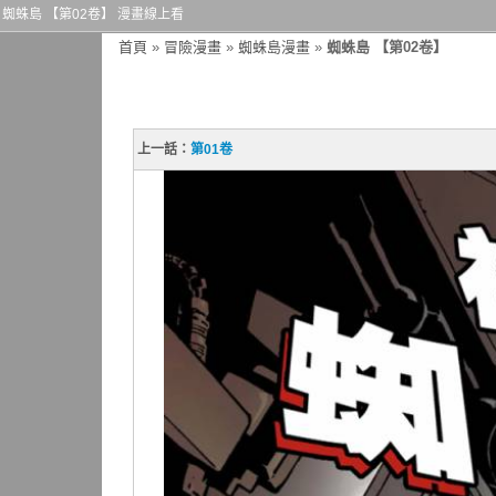
蜘蛛島 【第02卷】 漫畫線上看
首頁
»
冒險漫畫
»
蜘蛛島漫畫
»
蜘蛛島 【第02卷】
上一話：
第01卷