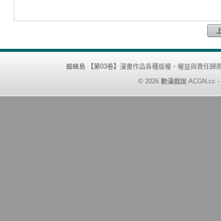
蜘蛛島 【第03卷】
漫畫作品各種版權、權益與責任歸
©
2026
動漫戲說
ACGN.cc