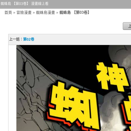
蜘蛛島 【第03卷】 漫畫線上看
首頁
»
冒險漫畫
»
蜘蛛島漫畫
»
蜘蛛島 【第03卷】
上一話：
第02卷