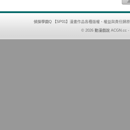
偵探學園Q 【SP01】
漫畫作品各種版權、權益與責任歸原
©
2026
動漫戲說
ACGN.cc