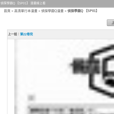
偵探學園Q 【SP01】 漫畫線上看
首頁
»
高清單行本漫畫
»
偵探學園Q漫畫
»
偵探學園Q 【SP01】
上一話：
第22卷完