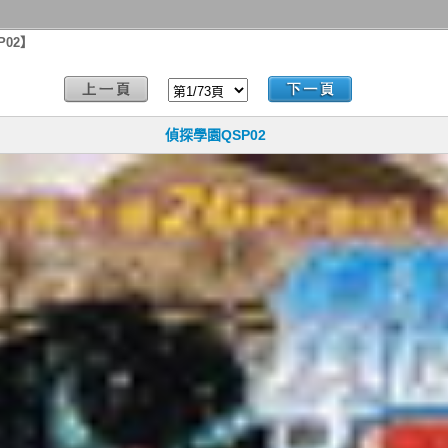
P02】
偵探學園QSP02