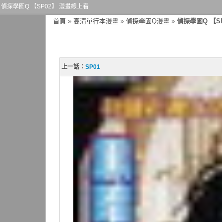
偵探學園Q 【SP02】 漫畫線上看
首頁
»
高清單行本漫畫
»
偵探學園Q漫畫
»
偵探學園Q 【S
上一話：
SP01