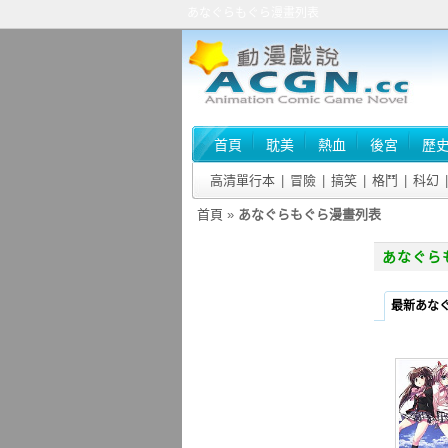
あなぐらもぐら漫畫列表
首頁
耽美
熱血
後宮
歷
高清單行本
|
冒險
|
搞笑
|
格鬥
|
科幻
|
首頁
»
あなぐらもぐら漫畫列表
あなぐら
最新あな