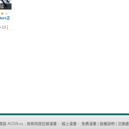
1話
sters正
-13 ]
戲說
ACGN.cc - 推薦精選
在線漫畫
、
線上漫畫
、
免費漫畫
|
版權說明
|
交換連