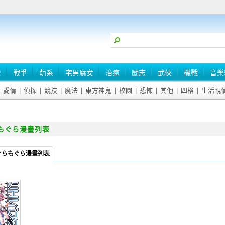
史
戰爭
萌系
宅男腐女
治癒
勵志
武俠
機戰
音樂
愛情
|
偵探
|
競技
|
魔法
|
東方神鬼
|
校園
|
恐怖
|
其他
|
四格
|
生活親
もぐら漫畫列表
ぐらもぐら漫畫列表