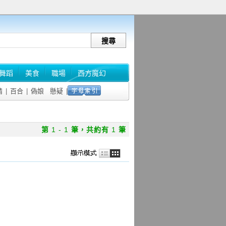
舞蹈
美食
職場
西方魔幻
情
|
百合
|
偽娘
懸疑
|
第
1 - 1
筆，共約有
1
筆