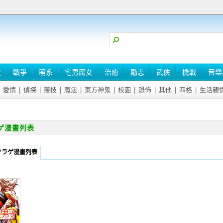
史
戰爭
萌系
宅男腐女
治癒
勵志
武俠
機戰
音樂
愛情
|
偵探
|
競技
|
魔法
|
東方神鬼
|
校園
|
恐怖
|
其他
|
四格
|
生活親
ゲ漫畫列表
クラゲ漫畫列表