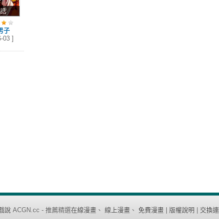
6話
男子
-03 ]
戲說
ACGN.cc - 推薦精選
在線漫畫
、
線上漫畫
、
免費漫畫
|
版權說明
|
交換連