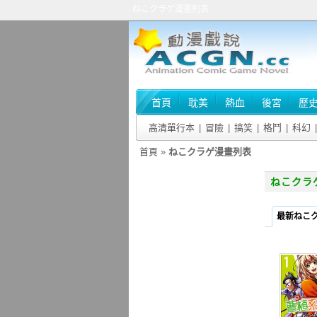
ねこクラゲ漫畫列表
首頁
耽美
熱血
後宮
歷
高清單行本
|
冒險
|
搞笑
|
格鬥
|
科幻
|
首頁
»
ねこクラゲ漫畫列表
ねこクラ
最新ねこ