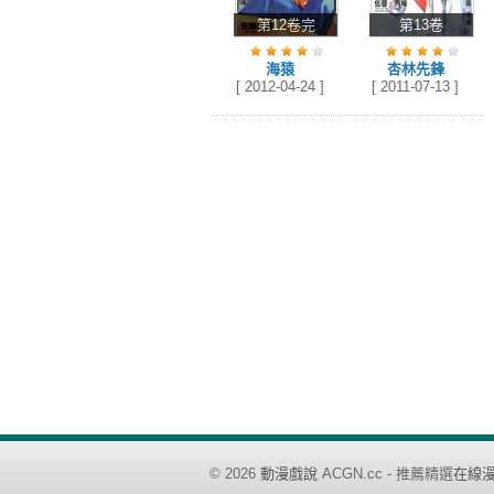
第12卷完
第13卷
海猿
杏林先鋒
[ 2012-04-24 ]
[ 2011-07-13 ]
©
2026
動漫戲說
ACGN.cc - 推薦精選
在線