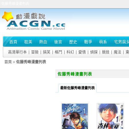
佐藤秀峰漫畫列表
首頁
耽美
熱血
後宮
歷史
戰爭
萌系
宅男腐
高清單行本
|
冒險
|
搞笑
|
格鬥
|
科幻
|
愛情
|
偵探
|
競技
|
魔法
|
首頁
»
佐藤秀峰漫畫列表
佐藤秀峰漫畫列表
最新佐藤秀峰漫畫列表