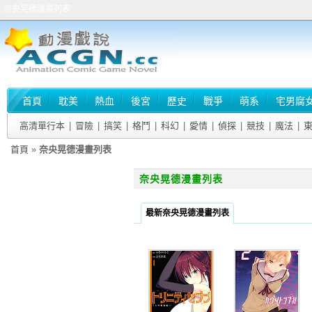
奈央晃德漫畫列表
首頁
耽美
熱血
後宮
歷史
戰爭
萌系
宅男腐
高清單行本
|
冒險
|
搞笑
|
格鬥
|
科幻
|
愛情
|
偵探
|
競技
|
魔法
|
首頁
»
奈央晃德漫畫列表
奈央晃德漫畫列表
最新奈央晃德漫畫列表