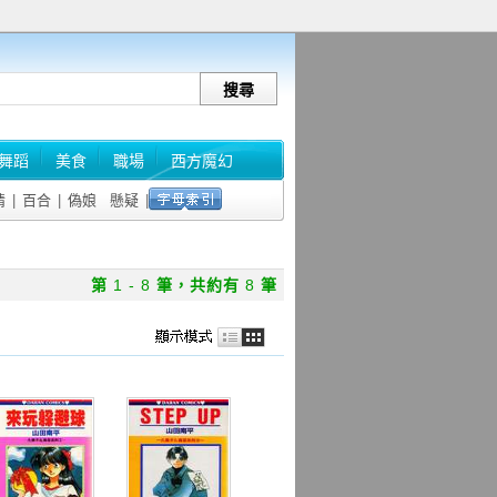
舞蹈
美食
職場
西方魔幻
情
|
百合
|
偽娘
懸疑
|
第
1 - 8
筆，共約有
8
筆