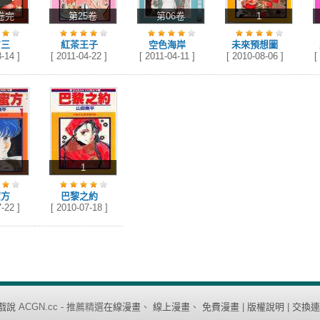
卷完
第25卷
第06卷
1
吉三
紅茶王子
空色海岸
未來預想圖
-14 ]
[ 2011-04-22 ]
[ 2011-04-11 ]
[ 2010-08-06 ]
[
0
1
蜜方
巴黎之約
-22 ]
[ 2010-07-18 ]
戲說
ACGN.cc - 推薦精選
在線漫畫
、
線上漫畫
、
免費漫畫
|
版權說明
|
交換連