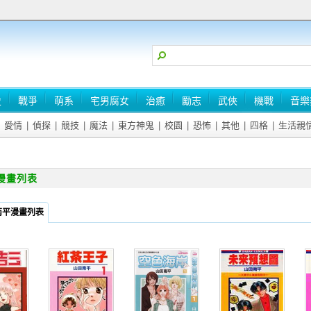
史
戰爭
萌系
宅男腐女
治癒
勵志
武俠
機戰
音樂
愛情
|
偵探
|
競技
|
魔法
|
東方神鬼
|
校園
|
恐怖
|
其他
|
四格
|
生活親
漫畫列表
南平漫畫列表