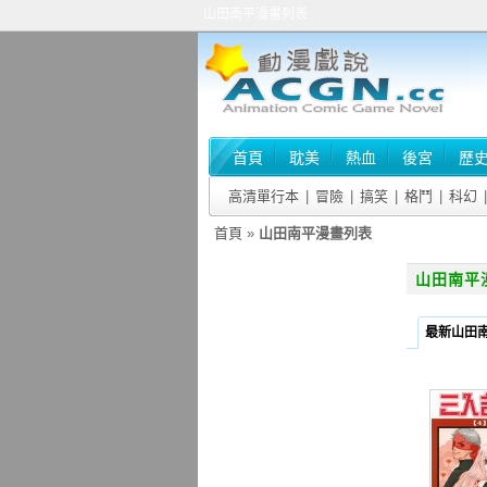
山田南平漫畫列表
首頁
耽美
熱血
後宮
歷
高清單行本
|
冒險
|
搞笑
|
格鬥
|
科幻
|
首頁
»
山田南平漫畫列表
山田南平
最新山田